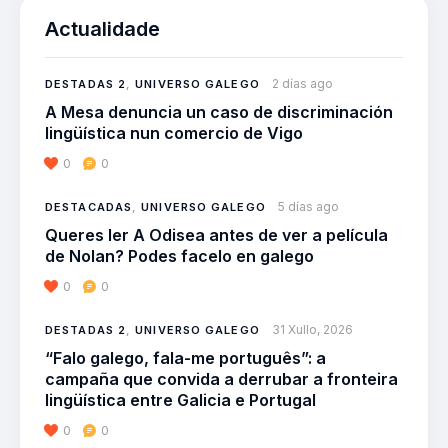
Actualidade
2 días ago
DESTADAS 2
,
UNIVERSO GALEGO
A Mesa denuncia un caso de discriminación
lingüística nun comercio de Vigo
0
0
5 días ago
DESTACADAS
,
UNIVERSO GALEGO
Queres ler A Odisea antes de ver a película
de Nolan? Podes facelo en galego
0
0
31 Xullo, 2026
DESTADAS 2
,
UNIVERSO GALEGO
“Falo galego, fala-me português”: a
campaña que convida a derrubar a fronteira
lingüística entre Galicia e Portugal
0
0