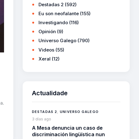
Destadas 2
(592)
Eu son neofalante
(155)
Investigando
(116)
Opinión
(9)
Universo Galego
(790)
Videos
(55)
Xeral
(12)
Actualidade
a.
DESTADAS 2
,
UNIVERSO GALEGO
3 días ago
A Mesa denuncia un caso de
discriminación lingüística nun