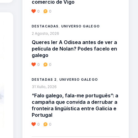
comercio de Vigo
0
0
DESTACADAS
,
UNIVERSO GALEGO
2 Agosto, 2026
Queres ler A Odisea antes de ver a
película de Nolan? Podes facelo en
galego
0
0
DESTADAS 2
,
UNIVERSO GALEGO
31 Xullo, 2026
“Falo galego, fala-me português”: a
campaña que convida a derrubar a
fronteira lingüística entre Galicia e
Portugal
0
0