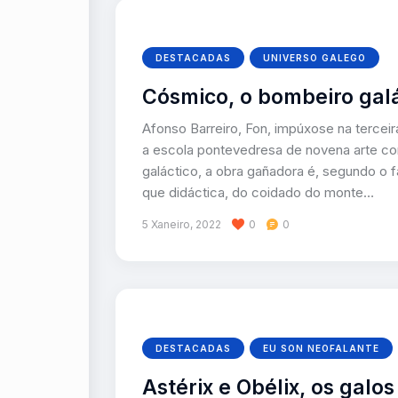
DESTACADAS
UNIVERSO GALEGO
Cósmico, o bombeiro gal
Afonso Barreiro, Fon, impúxose na terce
a escola pontevedresa de novena arte co
galáctico, a obra gañadora é, segundo o f
que didáctica, do coidado do monte…
5 Xaneiro, 2022
0
0
DESTACADAS
EU SON NEOFALANTE
Astérix e Obélix, os gal