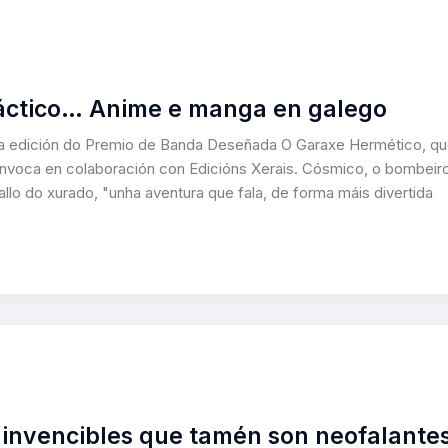
áctico… Anime e manga en galego
ira edición do Premio de Banda Deseñada O Garaxe Hermético, q
nvoca en colaboración con Edicións Xerais. Cósmico, o bombeir
allo do xurado, "unha aventura que fala, de forma máis divertida
os invencibles que tamén son neofalante