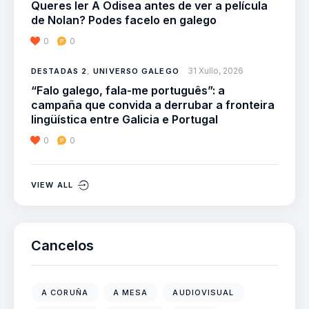
Queres ler A Odisea antes de ver a película
de Nolan? Podes facelo en galego
0
0
31 Xullo, 2026
DESTADAS 2
,
UNIVERSO GALEGO
“Falo galego, fala-me português”: a
campaña que convida a derrubar a fronteira
lingüística entre Galicia e Portugal
0
0
VIEW ALL
Cancelos
A CORUÑA
A MESA
AUDIOVISUAL