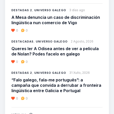
3 días ago
DESTADAS 2
,
UNIVERSO GALEGO
A Mesa denuncia un caso de discriminación
lingüística nun comercio de Vigo
0
0
2 Agosto, 2026
DESTACADAS
,
UNIVERSO GALEGO
Queres ler A Odisea antes de ver a película
de Nolan? Podes facelo en galego
0
0
31 Xullo, 2026
DESTADAS 2
,
UNIVERSO GALEGO
“Falo galego, fala-me português”: a
campaña que convida a derrubar a fronteira
lingüística entre Galicia e Portugal
0
0