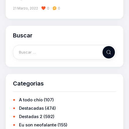
21 Marzo, 2022
0
0
Buscar
Categorias
A todo chío
(107)
Destacadas
(474)
Destadas 2
(592)
Eu son neofalante
(155)