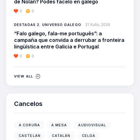
de Nolan? Podes facelo en galego
0
0
31 Xullo, 2026
DESTADAS 2
,
UNIVERSO GALEGO
“Falo galego, fala-me português”: a
campaña que convida a derrubar a fronteira
lingüística entre Galicia e Portugal
0
0
VIEW ALL
Cancelos
A CORUÑA
A MESA
AUDIOVISUAL
CASTELÁN
CATALÁN
CELGA