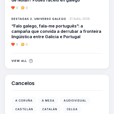
de Nolan? Podes facelo en galego
0
0
31 Xullo, 2026
DESTADAS 2
,
UNIVERSO GALEGO
“Falo galego, fala-me português”: a
campaña que convida a derrubar a fronteira
lingüística entre Galicia e Portugal
0
0
VIEW ALL
Cancelos
A CORUÑA
A MESA
AUDIOVISUAL
CASTELÁN
CATALÁN
CELGA