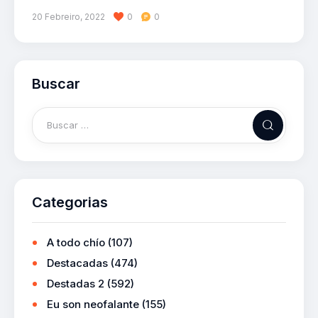
20 Febreiro, 2022
0
0
Buscar
Categorias
A todo chío
(107)
Destacadas
(474)
Destadas 2
(592)
Eu son neofalante
(155)