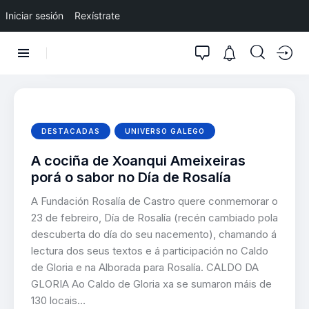
Iniciar sesión
Rexístrate
DESTACADAS
UNIVERSO GALEGO
A cociña de Xoanqui Ameixeiras
porá o sabor no Día de Rosalía
A Fundación Rosalía de Castro quere conmemorar o
23 de febreiro, Día de Rosalía (recén cambiado pola
descuberta do día do seu nacemento), chamando á
lectura dos seus textos e á participación no Caldo
de Gloria e na Alborada para Rosalía. CALDO DA
GLORIA Ao Caldo de Gloria xa se sumaron máis de
130 locais…