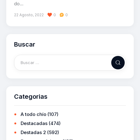
do…
22 Agosto, 2022
0
0
Buscar
Categorias
A todo chío
(107)
Destacadas
(474)
Destadas 2
(592)