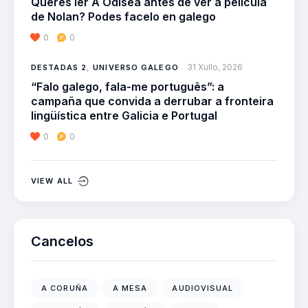
Queres ler A Odisea antes de ver a película
de Nolan? Podes facelo en galego
0
0
31 Xullo, 2026
DESTADAS 2
,
UNIVERSO GALEGO
“Falo galego, fala-me português”: a
campaña que convida a derrubar a fronteira
lingüística entre Galicia e Portugal
0
0
VIEW ALL
Cancelos
A CORUÑA
A MESA
AUDIOVISUAL