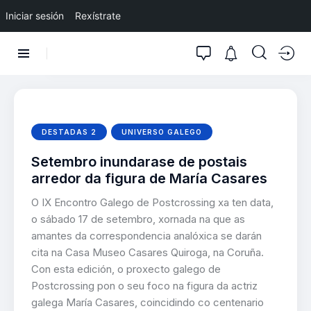
Iniciar sesión
Rexístrate
DESTADAS 2
UNIVERSO GALEGO
Setembro inundarase de postais
arredor da figura de María Casares
O IX Encontro Galego de Postcrossing xa ten data,
o sábado 17 de setembro, xornada na que as
amantes da correspondencia analóxica se darán
cita na Casa Museo Casares Quiroga, na Coruña.
Con esta edición, o proxecto galego de
Postcrossing pon o seu foco na figura da actriz
galega María Casares, coincidindo co centenario