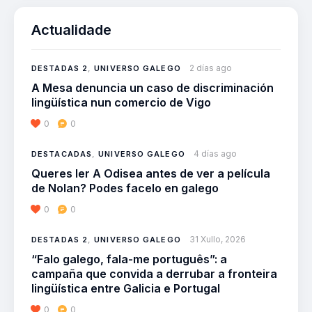
Actualidade
2 días ago
DESTADAS 2
,
UNIVERSO GALEGO
A Mesa denuncia un caso de discriminación
lingüística nun comercio de Vigo
0
0
4 días ago
DESTACADAS
,
UNIVERSO GALEGO
Queres ler A Odisea antes de ver a película
de Nolan? Podes facelo en galego
0
0
31 Xullo, 2026
DESTADAS 2
,
UNIVERSO GALEGO
“Falo galego, fala-me português”: a
campaña que convida a derrubar a fronteira
lingüística entre Galicia e Portugal
0
0