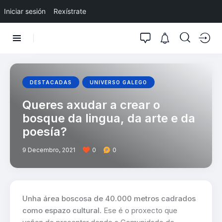
Iniciar sesión
Rexístrate
DESTACADAS
UNIVERSO GALEGO
Queres axudar a crear o
bosque da lingua, da arte e da
poesía?
9 Decembro, 2021
0
0
Unha área boscosa de 40.000 metros cadrados
como espazo cultural
. Ese é o proxecto que