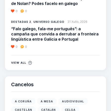
de Nolan? Podes facelo en galego
0
0
31 Xullo, 2026
DESTADAS 2
,
UNIVERSO GALEGO
“Falo galego, fala-me português”: a
campaña que convida a derrubar a fronteira
lingüística entre Galicia e Portugal
0
0
VIEW ALL
Cancelos
A CORUÑA
A MESA
AUDIOVISUAL
CASTELÁN
CATALÁN
CELGA