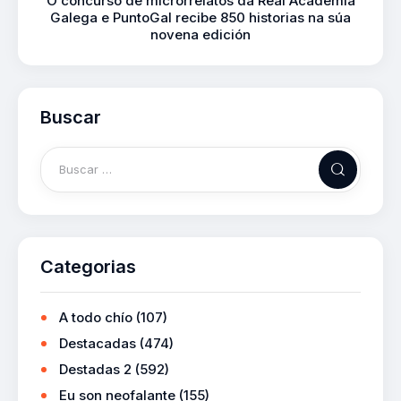
O concurso de microrrelatos da Real Academia
Galega e PuntoGal recibe 850 historias na súa
novena edición
Buscar
Categorias
A todo chío
(107)
Destacadas
(474)
Destadas 2
(592)
Eu son neofalante
(155)