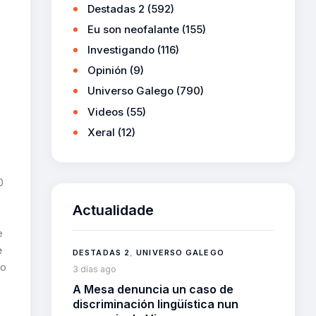
Destadas 2
(592)
Eu son neofalante
(155)
e
Investigando
(116)
Opinión
(9)
Universo Galego
(790)
Videos
(55)
Xeral
(12)
0
Actualidade
e
e
DESTADAS 2
,
UNIVERSO GALEGO
to
3 días ago
A Mesa denuncia un caso de
discriminación lingüística nun