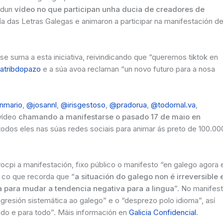
s dun
vídeo no que participan unha ducia de creadores de
ía das Letras Galegas e animaron a participar na manifestación d
se suma a esta iniciativa, reivindicando que “queremos tiktok en
atribdopazo
e a súa avoa reclaman “un novo futuro para a nosa
nmario
,
@josannl
,
@irisgestoso
,
@pradorua
,
@todomal.va
,
vídeo
chamando a manifestarse o pasado 17 de maio en
 todos eles nas súas redes sociais para animar ás preto de 100.00
ocpi a manifestación, fixo público o manifesto “en galego agora 
, co que recorda que “
a situación do galego non é irreversible 
va para mudar a tendencia negativa para a lingua
”. No manifes
agresión sistemática ao galego” e o “desprezo polo idioma”, así
do e para todo”. Máis información en
Galicia Confidencial
.