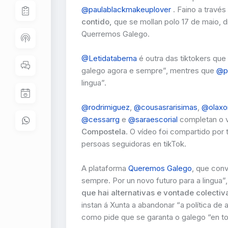
@paulablackmakeuplover
. Faino a travé
contido,
que se mollan polo 17 de maio, d
Querremos Galego.
@Letidataberna
é outra das tiktokers que 
galego agora e sempre”, mentres que
@p
lingua”.
@rodrimiguez
,
@cousasrarisimas
,
@olaxo
@cessarrg
e
@saraescorial
completan o 
Compostela
. O vídeo foi compartido por
persoas seguidoras en tikTok.
A plataforma
Queremos Galego
, que conv
sempre. Por un novo futuro para a lingua”
que hai alternativas e vontade colecti
instan á Xunta a abandonar “a política de 
como pide que se garanta o galego “en to