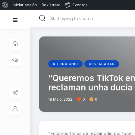
Iniciar sesión
Rexístrate
Eventos
A TODO CHÍO
DESTACADAS
“Queremos TikTok en
reclaman unha ducia 
18 Maio, 2022
0
0
“Estamos fartas de recibir odio por facer 