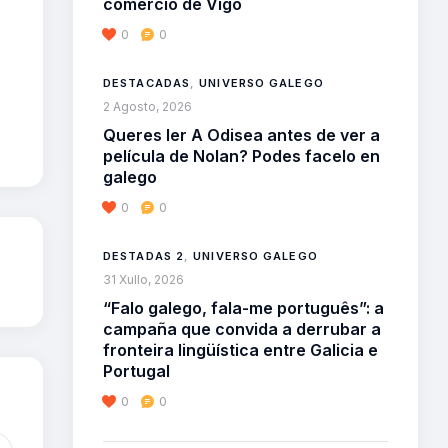
comercio de Vigo
0
0
DESTACADAS
,
UNIVERSO GALEGO
2 Agosto, 2026
Queres ler A Odisea antes de ver a
película de Nolan? Podes facelo en
galego
0
0
DESTADAS 2
,
UNIVERSO GALEGO
31 Xullo, 2026
“Falo galego, fala-me português”: a
campaña que convida a derrubar a
fronteira lingüística entre Galicia e
Portugal
0
0