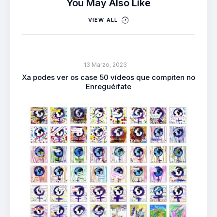
You May Also Like
VIEW ALL
13 Marzo, 2023
Xa podes ver os case 50 vídeos que compiten no
Enreguéifate