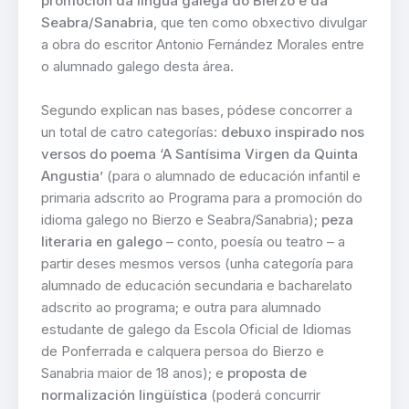
promoción da lingua galega do Bierzo e da
Seabra/Sanabria
, que ten como obxectivo divulgar
a obra do escritor Antonio Fernández Morales entre
o alumnado galego desta área.
Segundo explican nas bases, pódese concorrer a
un total de catro categorías:
debuxo inspirado nos
versos do poema ‘A Santísima Virgen da Quinta
Angustia’
(para o alumnado de educación infantil e
primaria adscrito ao Programa para a promoción do
idioma galego no Bierzo e Seabra/Sanabria);
peza
literaria en galego
– conto, poesía ou teatro – a
partir deses mesmos versos (unha categoría para
alumnado de educación secundaria e bacharelato
adscrito ao programa; e outra para alumnado
estudante de galego da Escola Oficial de Idiomas
de Ponferrada e calquera persoa do Bierzo e
Sanabria maior de 18 anos); e
proposta de
normalización lingüística
(poderá concurrir