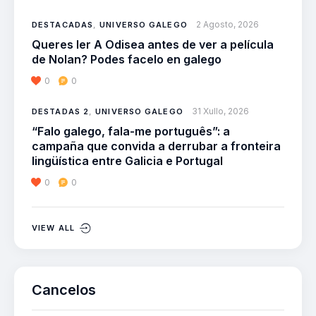
2 Agosto, 2026
DESTACADAS
,
UNIVERSO GALEGO
Queres ler A Odisea antes de ver a película
de Nolan? Podes facelo en galego
0
0
31 Xullo, 2026
DESTADAS 2
,
UNIVERSO GALEGO
“Falo galego, fala-me português”: a
campaña que convida a derrubar a fronteira
lingüística entre Galicia e Portugal
0
0
VIEW ALL
Cancelos