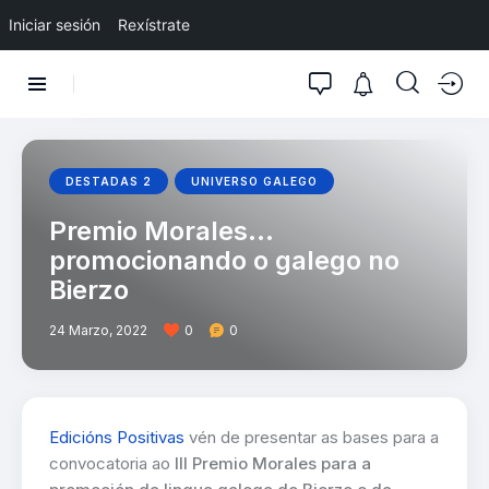
Iniciar sesión
Rexístrate
DESTADAS 2
UNIVERSO GALEGO
Premio Morales…
promocionando o galego no
Bierzo
24 Marzo, 2022
0
0
Edicións Positivas
vén de presentar as bases para a
convocatoria ao
III Premio Morales para a