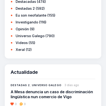
Destacadas
(474)
Destadas 2
(592)
Eu son neofalante
(155)
Investigando
(116)
Opinión
(9)
Universo Galego
(790)
Videos
(55)
Xeral
(12)
Actualidade
3 días ago
DESTADAS 2
,
UNIVERSO GALEGO
A Mesa denuncia un caso de discriminación
lingüística nun comercio de Vigo
0
0