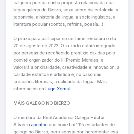
calquera persoa cunha proposta relacionada coa
lingua galega do Bierzo, sexa sobre dialectoloxía, a
toponimia, a historia da lingua, a sociolingüística, a
literatura popular (contos, refráns, poesía…).
O
prazo
para participar no certame rematará o día
20 de agosto de 2022. O
xurado
estará integrado
por persoas de recoñecido prestixio elixidas polo
comité organizador do III Premio Morales; e
valorará a orixinalidade, creatividade e innovación, a
calidade estética e artística e, no caso das
creacións literarias, a calidade da lingua. Máis
información en
Lugo Xornal
.
MÁIS GALEGO NO BIERZO
O membro da Real Academia Galega
Héctor
Silveiro
apuntou
que hoxe hai 1.115 estudantes de
galego no Bierzo, pero aposta por incrementar esa