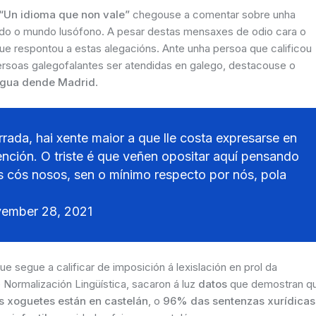
“Un idioma que non vale”
chegouse a comentar sobre unha
do o mundo lusófono. A pesar destas mensaxes de odio cara o
ue respontou a estas alegacións. Ante unha persoa que calificou
ersoas galegofalantes ser atendidas en galego, destacouse o
ingua dende Madrid
.
ada, hai xente maior a que lle costa expresarse en
ención. O triste é que veñen opositar aquí pensando
s cós nosos, sen o mínimo respecto por nós, pola
ember 28, 2021
e segue a calificar de imposición á lexislación en prol da
 Normalización Lingüística, sacaron á luz
datos
que demostran q
 xoguetes están en castelán
, o
96% das sentenzas xurídicas