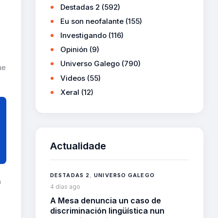
Destadas 2
(592)
Eu son neofalante
(155)
Investigando
(116)
Opinión
(9)
Universo Galego
(790)
ue
Videos
(55)
Xeral
(12)
Actualidade
DESTADAS 2
,
UNIVERSO GALEGO
a
4 días ago
A Mesa denuncia un caso de
discriminación lingüística nun