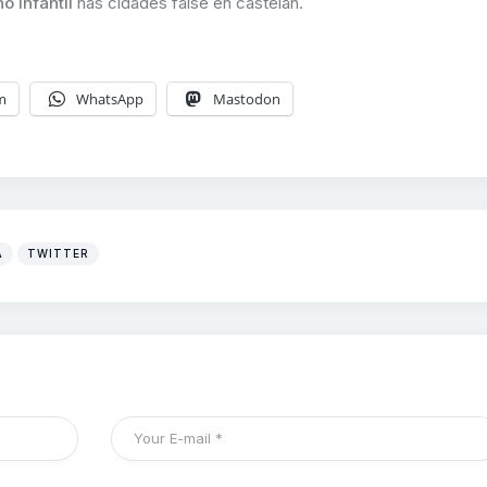
 infantil
nas cidades faise en castelán.
m
WhatsApp
Mastodon
A
TWITTER