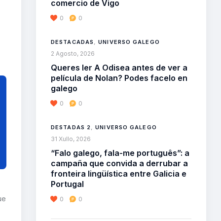
comercio de Vigo
0
0
DESTACADAS
,
UNIVERSO GALEGO
2 Agosto, 2026
Queres ler A Odisea antes de ver a
película de Nolan? Podes facelo en
galego
0
0
DESTADAS 2
,
UNIVERSO GALEGO
31 Xullo, 2026
“Falo galego, fala-me português”: a
campaña que convida a derrubar a
fronteira lingüística entre Galicia e
Portugal
ue
0
0