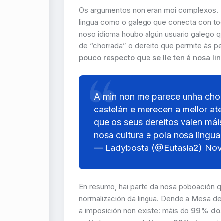
Os argumentos non eran moi complexos.
lingua como o galego que conecta con to
noso idioma houbo algún usuario galego q
de “chorrada” o dereito que permite ás p
pouco respecto que se lle ten á nosa l
A min non me parece unha chorr
castelán e merecen a mellor at
que os seus dereitos valen mái
nosa cultura e pola nosa lingua
— Ladybosta (@Eutasia2)
Nov
En resumo, hai parte da nosa poboación qu
normalización da lingua. Dende a Mesa de
a imposición non existe: máis do
99% dos