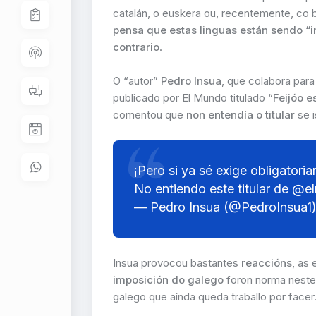
catalán, o euskera ou, recentemente, co b
pensa que estas linguas están sendo “
contrario
.
O “autor”
Pedro Insua
, que colabora para
publicado por El Mundo titulado “
Feijóo e
comentou que
non entendía o titular
se i
¡Pero si ya sé exige obligator
No entiendo este titular de
@el
— Pedro Insua (@PedroInsua1
Insua provocou bastantes
reaccións
, as
imposición do galego
foron norma nestes
galego que aínda queda traballo por facer