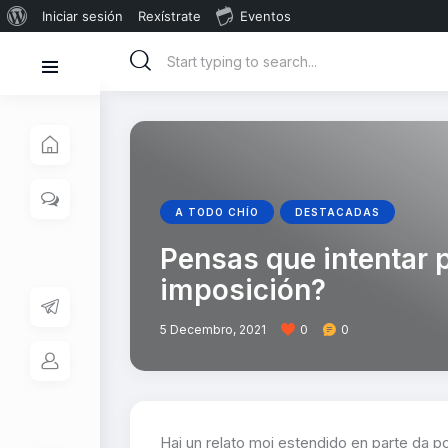
Iniciar sesión
Rexístrate
Eventos
A TODO CHÍO
DESTACADAS
Pensas que intentar 
imposición?
5 Decembro, 2021
0
0
Hai un relato moi estendido en parte da 