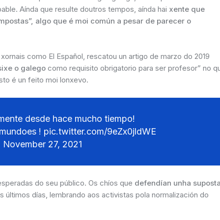
able. Aínda que resulte doutros tempos, aínda hai
xente que
impostas”, algo que é moi común a pesar de parecer o
 xornais como El Español, rescatou un artigo de marzo do 2019
sixe o galego
como requisito obrigatorio para ser profesor” no q
sto é un feito moi lonxevo.
iamente desde hace mucho tiempo!
mundoes
!
pic.twitter.com/9eZx0jldWE
)
November 27, 2021
 esperadas do seu público. Os chíos que
defendían unha supost
 últimos días, lembrando aos activistas pola normalización do
.