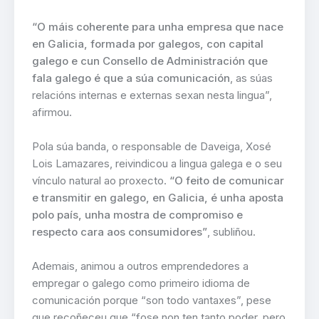
“O máis coherente para unha empresa que nace
en Galicia, formada por galegos, con capital
galego e cun Consello de Administración que
fala galego é que a súa comunicación
, as súas
relacións internas e externas sexan nesta lingua”,
afirmou.
Pola súa banda, o responsable de Daveiga, Xosé
Lois Lamazares, reivindicou a lingua galega e o seu
vínculo natural ao proxecto.
“O feito de comunicar
e transmitir en galego, en Galicia, é unha aposta
polo país, unha mostra de compromiso e
respecto cara aos consumidores”
, subliñou.
Ademais, animou a outros emprendedores a
empregar o galego como primeiro idioma de
comunicación porque “son todo vantaxes”, pese
que recoñeceu que “fose non ten tanto poder, pero