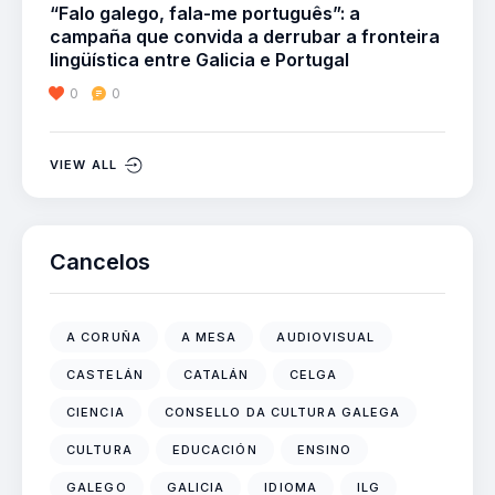
“Falo galego, fala-me português”: a
campaña que convida a derrubar a fronteira
lingüística entre Galicia e Portugal
0
0
VIEW ALL
Cancelos
A CORUÑA
A MESA
AUDIOVISUAL
CASTELÁN
CATALÁN
CELGA
CIENCIA
CONSELLO DA CULTURA GALEGA
CULTURA
EDUCACIÓN
ENSINO
GALEGO
GALICIA
IDIOMA
ILG