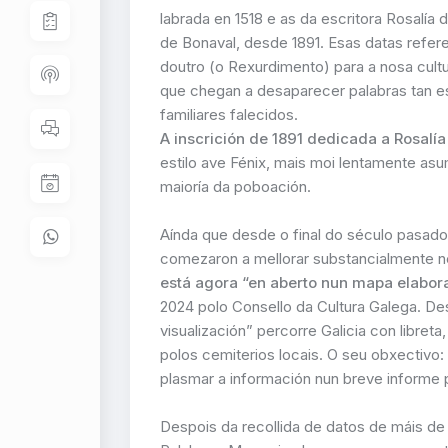
labrada en 1518 e as da escritora Rosalía
de Bonaval, desde 1891. Esas datas refere
doutro (o Rexurdimento) para a nosa cult
que chegan a desaparecer palabras tan es
familiares falecidos.
A inscrición de 1891 dedicada a Rosalí
estilo ave Fénix, mais moi lentamente asum
maioría da poboación.
Aínda que desde o final do século pasado s
comezaron a mellorar substancialmente n
está agora “en aberto nun mapa elabora
2024 polo Consello da Cultura Galega. D
visualización” percorre Galicia con libreta
polos cemiterios locais. O seu obxectivo: 
plasmar a información nun breve informe 
Despois da recollida de datos de máis de 6