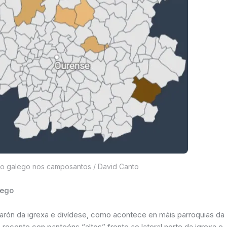
o galego nos camposantos / David Canto
lego
carón da igrexa e divídese, como acontece en máis parroquias da
recente con panteóns “altos” fronte ao lateral norte da igrexa e