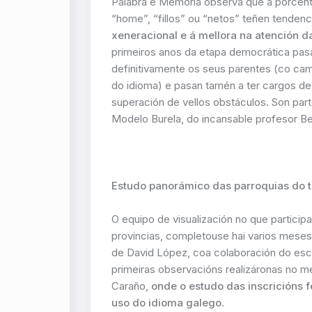
Palabra e Memoria observa que a porcenta
“home”, “fillos” ou “netos” teñen tenden
xeneracional e á mellora na atención 
primeiros anos da etapa democrática pas
definitivamente os seus parentes (co cam
do idioma) e pasan tamén a ter cargos de 
superación de vellos obstáculos. Son par
Modelo Burela, do incansable profesor B
Estudo panorámico das parroquias do 
O equipo de visualización no que particip
provincias, completouse hai varios meses
de David López, coa colaboración do esc
primeiras observacións realizáronas no m
Caraño,
onde o estudo das inscricións f
uso do idioma galego
.