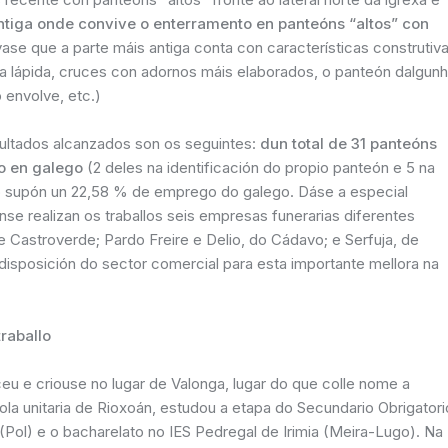
ntiga onde convive o enterramento en panteóns “altos” con
ase que a parte máis antiga conta con características construtiv
da lápida, cruces con adornos máis elaborados, o panteón dalgun
 envolve, etc.)
sultados alcanzados son os seguintes:
dun total de 31 panteóns
o en galego
(2 deles na identificación do propio panteón e 5 na
sto supón un 22,58 % de emprego do galego. Dáse a especial
nse realizan os traballos seis empresas funerarias diferentes
e Castroverde; Pardo Freire e Delio, do Cádavo; e Serfuja, de
disposición do sector comercial para esta importante mellora na
raballo
u e criouse no lugar de Valonga, lugar do que colle nome a
ola unitaria de Rioxoán, estudou a etapa do Secundario Obrigatori
(Pol) e o bacharelato no IES Pedregal de Irimia (Meira-Lugo). Na