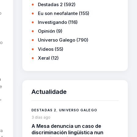
Destadas 2
(592)
o
Eu son neofalante
(155)
Investigando
(116)
Opinión
(9)
Universo Galego
(790)
o
Videos
(55)
Xeral
(12)
a
e
Actualidade
”
DESTADAS 2
,
UNIVERSO GALEGO
3 días ago
A Mesa denuncia un caso de
va
discriminación lingüística nun