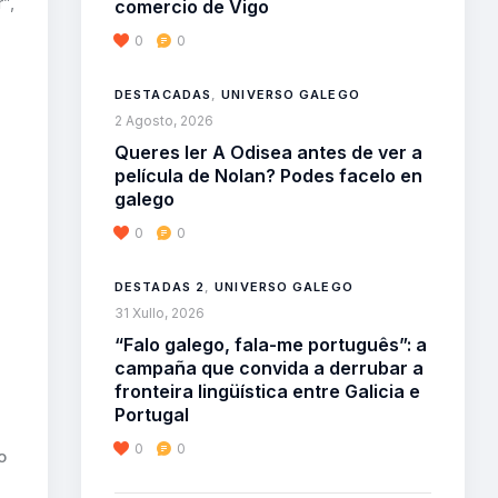
”,
comercio de Vigo
0
0
DESTACADAS
,
UNIVERSO GALEGO
2 Agosto, 2026
Queres ler A Odisea antes de ver a
película de Nolan? Podes facelo en
galego
0
0
DESTADAS 2
,
UNIVERSO GALEGO
31 Xullo, 2026
“Falo galego, fala-me português”: a
campaña que convida a derrubar a
fronteira lingüística entre Galicia e
Portugal
0
0
o