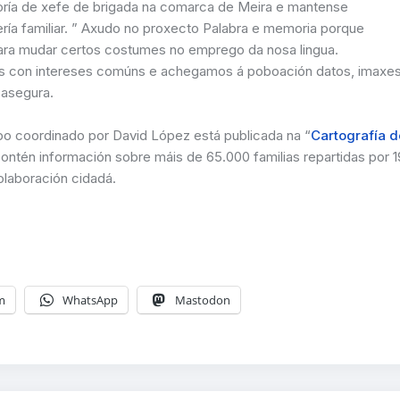
goría de xefe de brigada na comarca de Meira e mantense
ería familiar. ” Axudo no proxecto Palabra e memoria porque
ara mudar certos costumes no emprego da nosa lingua.
as con intereses comúns e achegamos á poboación datos, imaxe
 asegura.
ipo coordinado por David López está publicada na “
Cartografía d
contén información sobre máis de 65.000 familias repartidas por 1
olaboración cidadá.
m
WhatsApp
Mastodon