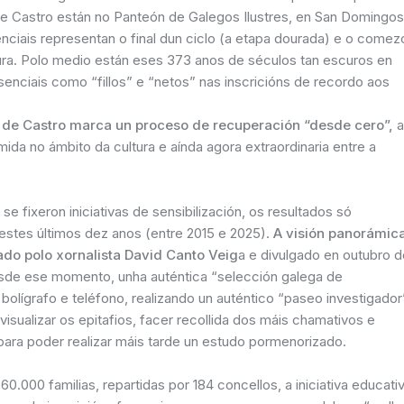
 de Castro están no Panteón de Galegos Ilustres, en San Domingos
nciais representan o final dun ciclo (a etapa dourada) e o comez
ura. Polo medio están eses 373 anos de séculos tan escuros en
enciais como “fillos” e “netos” nas inscricións de recordo aos
a de Castro marca un proceso de recuperación “desde cero”,
a
ida no ámbito da cultura e aínda agora extraordinaria entre a
e fixeron iniciativas de sensibilización, os resultados só
estes últimos dez anos (entre 2015 e 2025).
A visión panorámic
do polo xornalista David Canto Veig
a e divulgado en outubro d
esde ese momento, unha auténtica “selección galega de
, bolígrafo e teléfono, realizando un auténtico “paseo investigador
visualizar os epitafios, facer recollida dos máis chamativos e
para poder realizar máis tarde un estudo pormenorizado.
0.000 familias, repartidas por 184 concellos, a iniciativa educati