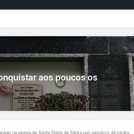
onquistar aos poucos os
nsan na igrexa de Santa María de Meira nun sepulcro de pedra