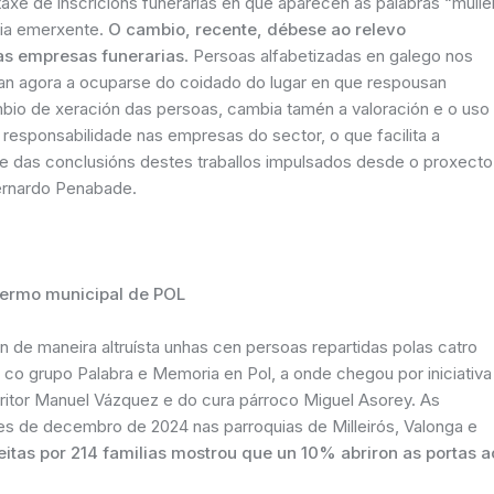
xe de inscricións funerarias en que aparecen as palabras “muller
cia emerxente.
O cambio, recente, débese ao relevo
das empresas funerarias
. Persoas alfabetizadas en galego nos
an agora a ocuparse do coidado do lugar en que respousan
bio de xeración das persoas, cambia tamén a valoración e o uso
responsabilidade nas empresas do sector, o que facilita a
te das conclusións destes traballos impulsados desde o proxecto
ernardo Penabade.
termo municipal de POL
an de maneira altruísta unhas cen persoas repartidas polas catro
 co grupo Palabra e Memoria en Pol, a onde chegou por iniciativa
ritor Manuel Vázquez e do cura párroco Miguel Asorey. As
es de decembro de 2024 nas parroquias de Milleirós, Valonga e
eitas por 214 familias mostrou que un 10% abriron as portas a