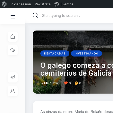
Iniciar sesión
Rexístrate
Eventos
DESTACADAS
INVESTIGANDO
O galego comeza a c
cemiterios de Galicia
12 Maio, 2025
0
0
As cinzas da nobre María de Bolaño desca