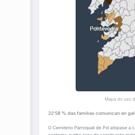
Mapa do uso d
22’58 % das familias comunican en ga
O Cemiterio Parroquial de Pol atópase a 
contorna, nunha zona de construción máis 