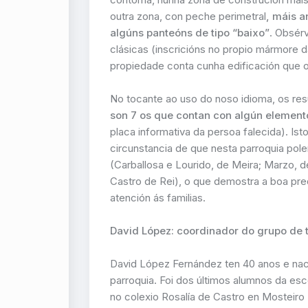
outra zona, con peche perimetral
, máis a
algúns panteóns de tipo “baixo”
. Obsérv
clásicas (inscricións no propio mármore 
propiedade conta cunha edificación que o
No tocante ao uso do noso idioma, os re
son 7 os que contan con algún element
placa informativa da persoa falecida). I
circunstancia de que nesta parroquia pole
(Carballosa e Lourido, de Meira; Marzo, d
Castro de Rei), o que demostra a boa pre
atención ás familias.
David López: coordinador do grupo de t
David López Fernández ten 40 anos e nace
parroquia. Foi dos últimos alumnos da esc
no colexio Rosalía de Castro en Mosteiro 