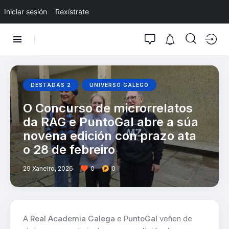
Iniciar sesión
Rexístrate
DESTADAS 2
UNIVERSO GALEGO
O Concurso de microrrelatos
da RAG e PuntoGal abre a súa
novena edición con prazo ata
o 28 de febreiro
29 Xaneiro, 2026
0
0
A
Real Academia Galega
e
PuntoGal
veñen de