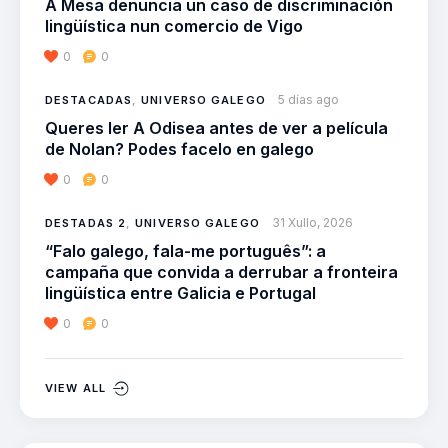
A Mesa denuncia un caso de discriminación
lingüística nun comercio de Vigo
0
0
5 días ago
DESTACADAS
,
UNIVERSO GALEGO
Queres ler A Odisea antes de ver a película
de Nolan? Podes facelo en galego
0
0
31 Xullo, 2026
DESTADAS 2
,
UNIVERSO GALEGO
“Falo galego, fala-me português”: a
campaña que convida a derrubar a fronteira
lingüística entre Galicia e Portugal
0
0
VIEW ALL