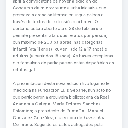
abrir a convocatoria da
novena edición do
Concurso de microrrelatos
, unha iniciativa que
promove a creación literaria en lingua galega a
través de textos de extensión moi breve. O
certame estará aberto ata o
28 de febreiro
e
permite presentar
ata dous relatos por persoa
,
cun máximo de
200 palabras
, nas categorías
infantil
(ata 11 anos),
xuvenil
(de 12 a 17 anos) e
adultos
(a partir dos 18 anos). As bases completas
e o formulario de participación están dispoñibles en
relatos.gal
.
A presentación desta nova edición tivo lugar este
mediodía na
Fundación Luis Seoane
, nun acto no
que participaron a arquiveira bibliotecaria da
Real
Academia Galega
,
María Dolores Sánchez
Palomino
; o presidente de
PuntoGal
,
Manuel
González González
, e a editora de
Luzes
,
Ana
Cermeño
. Segundo os datos achegados pola