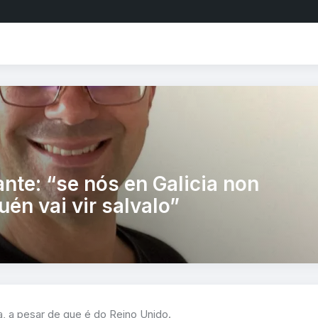
nte: “se nós en Galicia non
én vai vir salvalo”
a, a pesar de que é do Reino Unido.