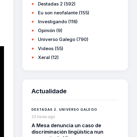
Destadas 2
(592)
Eu son neofalante
(155)
Investigando
(116)
Opinión
(9)
Universo Galego
(790)
Videos
(55)
Xeral
(12)
Actualidade
DESTADAS 2
,
UNIVERSO GALEGO
23 horas ago
A Mesa denuncia un caso de
discriminación lingüística nun