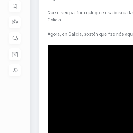
Que o seu pai fora galego e esa busca das 
Galicia.
Agora, en Galicia, sostén que “se nós aquí 