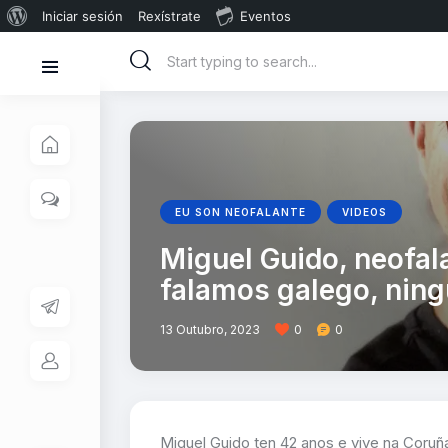
Iniciar sesión
Rexístrate
Eventos
EU SON NEOFALANTE
VIDEOS
Miguel Guido, neofala
falamos galego, ningu
13 Outubro, 2023
0
0
Miguel Guido ten 42 anos e vive na Coruñ