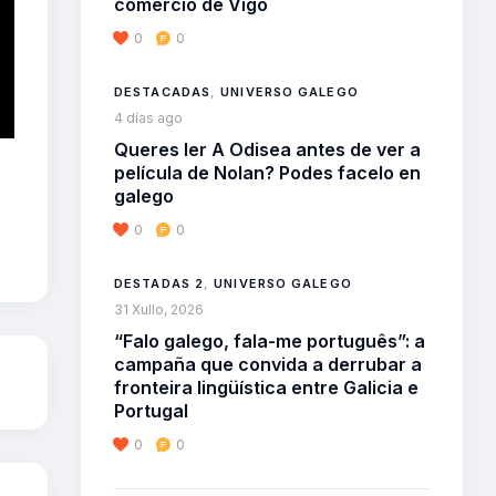
comercio de Vigo
0
0
DESTACADAS
,
UNIVERSO GALEGO
4 días ago
Queres ler A Odisea antes de ver a
película de Nolan? Podes facelo en
galego
0
0
DESTADAS 2
,
UNIVERSO GALEGO
31 Xullo, 2026
“Falo galego, fala-me português”: a
campaña que convida a derrubar a
fronteira lingüística entre Galicia e
Portugal
0
0