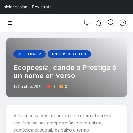
Iniciar sesión
Rexístrate
DESTADAS 2
UNIVERSO GALEGO
Ecopoesía, cando o Prestige é
un nome en verso
15 Outubro, 2022
0
0
A frecuencia dos topónimos é extremadamente
significativa nas composicións de temática
ecolóxica etiquetables baixo o termo