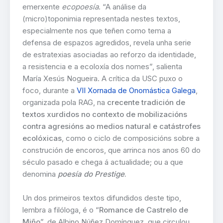
emerxente
ecopoesía
. “A análise da
(micro)toponimia representada nestes textos,
especialmente nos que teñen como tema a
defensa de espazos agredidos, revela unha serie
de estratexias asociadas ao reforzo da identidade,
a resistencia e a ecoloxía dos nomes”, salienta
María Xesús Nogueira. A crítica da USC puxo o
foco, durante a
VII Xornada de Onomástica Galega
,
organizada pola RAG, na
crecente tradición de
textos xurdidos no contexto de mobilizacións
contra agresións ao medios natural e catástrofes
ecolóxicas
, como o ciclo de composicións sobre a
construción de encoros, que arrinca nos anos 60 do
século pasado e chega á actualidade; ou a que
denomina
poesía do Prestige
.
Un dos primeiros textos difundidos deste tipo,
lembra a filóloga, é o “
Romance de Castrelo de
Miño
”, de Albino Núñez Domínguez, que circulou