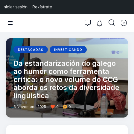
Iniciar sesión
Rexístrate
DESTACADAS
INVESTIGANDO
Da estandarización do galego
ao humor como ferramenta
crítica: o novo volume do CCG
aborda os retos da diversidade
lingüística
3 Novembro, 2025
0
0