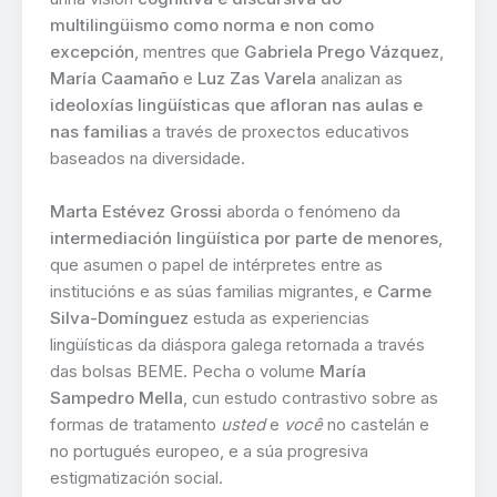
multilingüismo como norma e non como
excepción
, mentres que
Gabriela Prego Vázquez
,
María Caamaño
e
Luz Zas Varela
analizan as
ideoloxías lingüísticas que afloran nas aulas e
nas familias
a través de proxectos educativos
baseados na diversidade.
Marta Estévez Grossi
aborda o fenómeno da
intermediación lingüística por parte de menores
,
que asumen o papel de intérpretes entre as
institucións e as súas familias migrantes, e
Carme
Silva-Domínguez
estuda as experiencias
lingüísticas da diáspora galega retornada a través
das bolsas BEME. Pecha o volume
María
Sampedro Mella
, cun estudo contrastivo sobre as
formas de tratamento
usted
e
você
no castelán e
no portugués europeo, e a súa progresiva
estigmatización social.