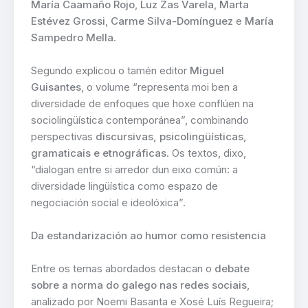
María Caamaño Rojo
,
Luz Zas Varela
,
Marta
Estévez Grossi
,
Carme Silva-Domínguez
e
María
Sampedro Mella
.
Segundo explicou o tamén editor
Miguel
Guisantes
, o volume “representa moi ben a
diversidade de enfoques que hoxe conflúen na
sociolingüística contemporánea”, combinando
perspectivas
discursivas, psicolingüísticas,
gramaticais e etnográficas
. Os textos, dixo,
“dialogan entre si arredor dun eixo común: a
diversidade lingüística como espazo de
negociación social e ideolóxica”.
Da estandarización ao humor como resistencia
Entre os temas abordados destacan o
debate
sobre a norma do galego nas redes sociais
,
analizado por Noemi Basanta e Xosé Luís Regueira;