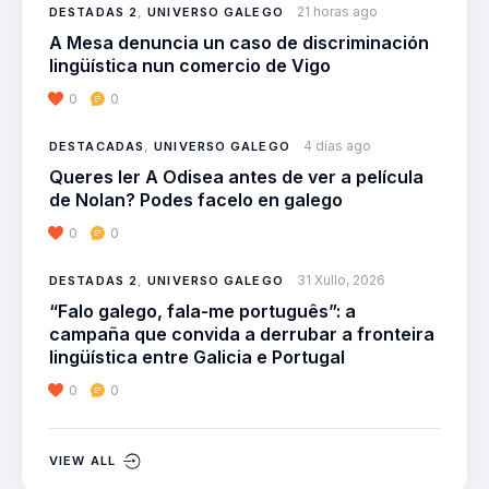
21 horas ago
DESTADAS 2
,
UNIVERSO GALEGO
A Mesa denuncia un caso de discriminación
lingüística nun comercio de Vigo
0
0
4 días ago
DESTACADAS
,
UNIVERSO GALEGO
Queres ler A Odisea antes de ver a película
de Nolan? Podes facelo en galego
0
0
31 Xullo, 2026
DESTADAS 2
,
UNIVERSO GALEGO
“Falo galego, fala-me português”: a
campaña que convida a derrubar a fronteira
lingüística entre Galicia e Portugal
0
0
VIEW ALL