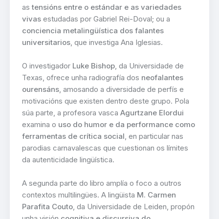
as
tensións entre o estándar e as variedades
vivas
estudadas por Gabriel Rei-Doval; ou a
conciencia metalingüística dos falantes
universitarios
, que investiga Ana Iglesias.
O investigador
Luke Bishop
, da Universidade de
Texas, ofrece unha radiografía dos
neofalantes
ourensáns
, amosando a diversidade de perfís e
motivacións que existen dentro deste grupo. Pola
súa parte, a profesora vasca
Agurtzane Elordui
examina o
uso do humor e da performance como
ferramentas de crítica social
, en particular nas
parodias carnavalescas que cuestionan os límites
da autenticidade lingüística.
A segunda parte do libro amplía o foco a outros
contextos multilingües. A lingüista
M. Carmen
Parafita Couto
, da Universidade de Leiden, propón
unha visión
cognitiva e discursiva do