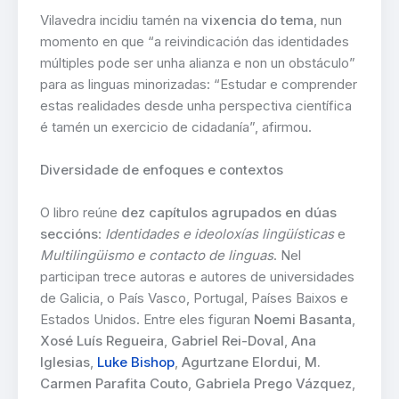
Vilavedra incidiu tamén na
vixencia do tema
, nun
momento en que “a reivindicación das identidades
múltiples pode ser unha alianza e non un obstáculo”
para as linguas minorizadas: “Estudar e comprender
estas realidades desde unha perspectiva científica
é tamén un exercicio de cidadanía”, afirmou.
Diversidade de enfoques e contextos
O libro reúne
dez capítulos agrupados en dúas
seccións
:
Identidades e ideoloxías lingüísticas
e
Multilingüismo e contacto de linguas
. Nel
participan trece autoras e autores de universidades
de Galicia, o País Vasco, Portugal, Países Baixos e
Estados Unidos. Entre eles figuran
Noemi Basanta
,
Xosé Luís Regueira
,
Gabriel Rei-Doval
,
Ana
Iglesias
,
Luke Bishop
,
Agurtzane Elordui
,
M.
Carmen Parafita Couto
,
Gabriela Prego Vázquez
,