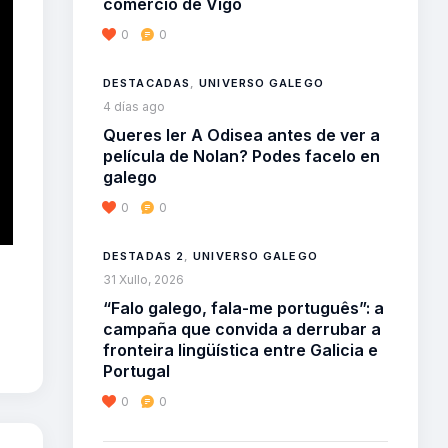
comercio de Vigo
0
0
DESTACADAS
,
UNIVERSO GALEGO
4 días ago
Queres ler A Odisea antes de ver a
película de Nolan? Podes facelo en
galego
0
0
DESTADAS 2
,
UNIVERSO GALEGO
31 Xullo, 2026
“Falo galego, fala-me português”: a
campaña que convida a derrubar a
fronteira lingüística entre Galicia e
Portugal
0
0