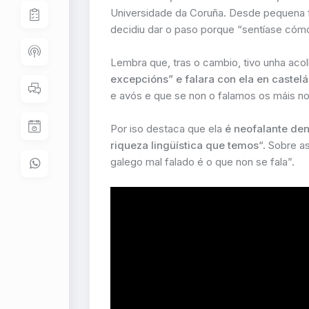
Universidade da Coruña. Desde pequena fa
decidiu dar o paso porque “sentíase cómo
Lembra que, tras o cambio, tivo unha acoll
excepcións” e falara con ela en castel
e avós e que se non o falamos os máis no
Por iso destaca que ela
é neofalante den
riqueza lingüística que temos
“. Sobre a
galego mal falado é o que non se fala”.