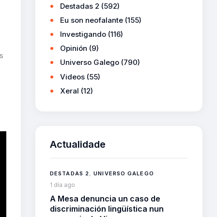
Destadas 2
(592)
Eu son neofalante
(155)
Investigando
(116)
Opinión
(9)
s
Universo Galego
(790)
Videos
(55)
Xeral
(12)
Actualidade
DESTADAS 2
,
UNIVERSO GALEGO
1 día ago
A Mesa denuncia un caso de
discriminación lingüística nun