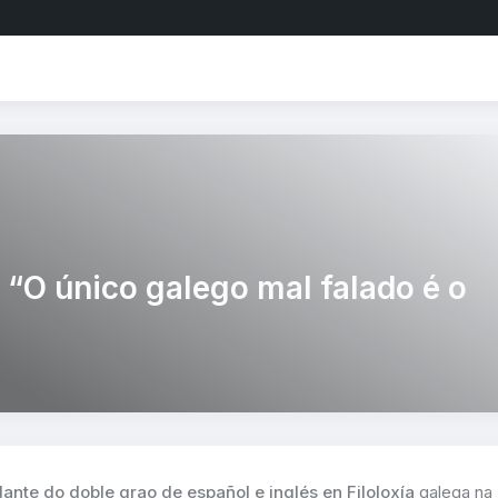
 “O único galego mal falado é o
dante do doble grao de español e inglés en Filoloxía
galega na