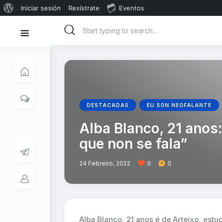
Iniciar sesión
Rexístrate
Eventos
DESTACADAS
EU SON NEOFALANTE
Alba Blanco, 21 anos:
que non se fala”
24 Febreiro, 2022
0
0
Alba Blanco, 21 anos é de Arteixo, estu