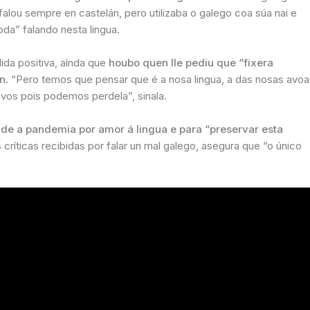
lou sempre en castelán, pero utilizaba o galego coa súa nai e
da” falando nesta lingua.
ida positiva, aínda que
houbo quen lle pediu que “fixera
án
. “Pero temos que pensar que é a nosa lingua, a das nosas avoa
vos pois podemos perdela”, sinala.
de a pandemia por amor á lingua e para “preservar esta
s críticas recibidas por falar un mal galego, asegura que “o único