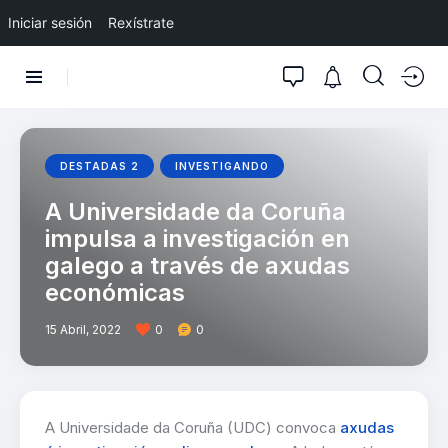
Iniciar sesión
Rexístrate
DESTADAS 2
INVESTIGANDO
A Universidade da Coruña
impulsa a investigación en
galego a través de axudas
económicas
15 Abril, 2022
0
0
A Universidade da Coruña (UDC) convoca
axudas