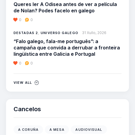
Queres ler A Odisea antes de ver a película
de Nolan? Podes facelo en galego
0
0
31 Xullo, 2026
DESTADAS 2
,
UNIVERSO GALEGO
“Falo galego, fala-me português”: a
campaña que convida a derrubar a fronteira
lingüística entre Galicia e Portugal
0
0
VIEW ALL
Cancelos
A CORUÑA
A MESA
AUDIOVISUAL