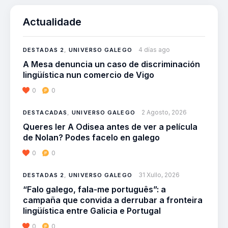
Actualidade
4 días ago
DESTADAS 2
,
UNIVERSO GALEGO
A Mesa denuncia un caso de discriminación
lingüística nun comercio de Vigo
0
0
2 Agosto, 2026
DESTACADAS
,
UNIVERSO GALEGO
Queres ler A Odisea antes de ver a película
de Nolan? Podes facelo en galego
0
0
31 Xullo, 2026
DESTADAS 2
,
UNIVERSO GALEGO
“Falo galego, fala-me português”: a
campaña que convida a derrubar a fronteira
lingüística entre Galicia e Portugal
0
0