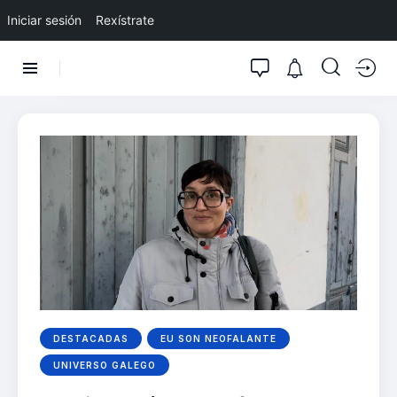
Iniciar sesión
Rexístrate
DESTACADAS
EU SON NEOFALANTE
UNIVERSO GALEGO