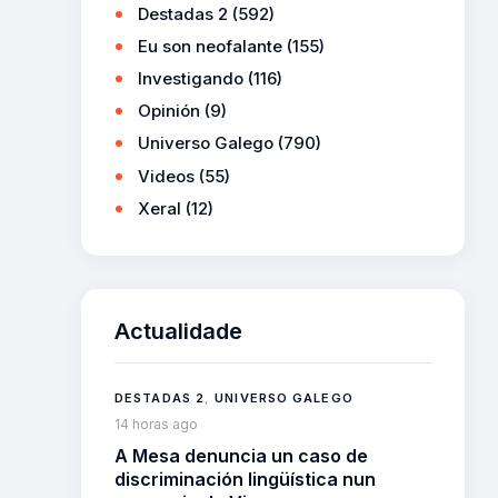
Destadas 2
(592)
Eu son neofalante
(155)
Investigando
(116)
Opinión
(9)
Universo Galego
(790)
Videos
(55)
Xeral
(12)
Actualidade
DESTADAS 2
,
UNIVERSO GALEGO
14 horas ago
A Mesa denuncia un caso de
discriminación lingüística nun