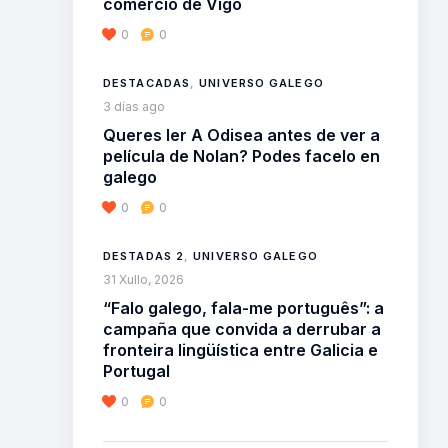
comercio de Vigo
0
0
DESTACADAS
,
UNIVERSO GALEGO
3 días ago
Queres ler A Odisea antes de ver a
película de Nolan? Podes facelo en
galego
0
0
DESTADAS 2
,
UNIVERSO GALEGO
31 Xullo, 2026
“Falo galego, fala-me português”: a
campaña que convida a derrubar a
fronteira lingüística entre Galicia e
Portugal
0
0