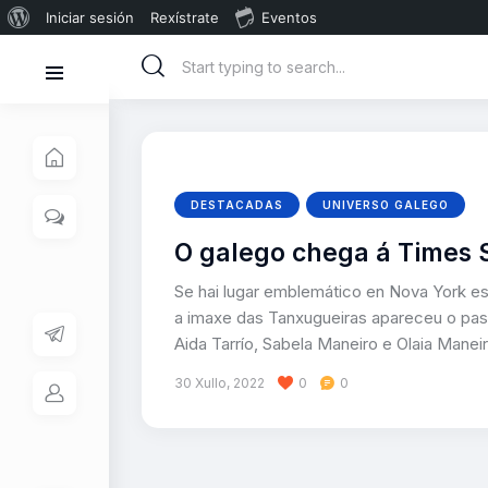
Iniciar sesión
Rexístrate
Eventos
DESTACADAS
UNIVERSO GALEGO
O galego chega á Times 
Se hai lugar emblemático en Nova York es
a imaxe das Tanxugueiras apareceu o pasad
Aida Tarrío, Sabela Maneiro e Olaia Mane
30 Xullo, 2022
0
0