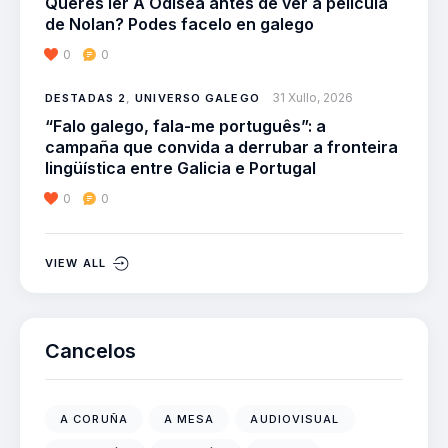
Queres ler A Odisea antes de ver a película
de Nolan? Podes facelo en galego
0
0
31 Xullo, 2026
DESTADAS 2
,
UNIVERSO GALEGO
“Falo galego, fala-me português”: a
campaña que convida a derrubar a fronteira
lingüística entre Galicia e Portugal
0
0
VIEW ALL
Cancelos
A CORUÑA
A MESA
AUDIOVISUAL