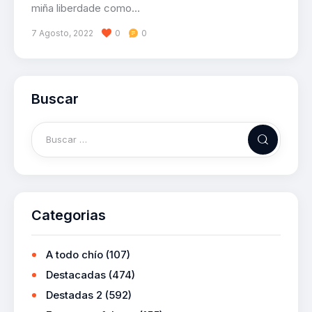
miña liberdade como…
7 Agosto, 2022
0
0
Buscar
Categorias
A todo chío
(107)
Destacadas
(474)
Destadas 2
(592)