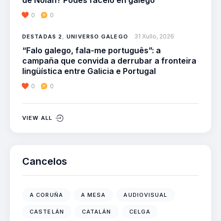
de Nolan? Podes facelo en galego
0
0
31 Xullo, 2026
DESTADAS 2
,
UNIVERSO GALEGO
“Falo galego, fala-me português”: a
campaña que convida a derrubar a fronteira
lingüística entre Galicia e Portugal
0
0
VIEW ALL
Cancelos
A CORUÑA
A MESA
AUDIOVISUAL
CASTELÁN
CATALÁN
CELGA