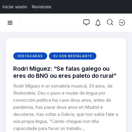
Iniciar sesión
Rexístrate
DESTACADAS
EU SON NEOFALANTE
Rodri Míguez: “Se falas galego ou
eres do BNG ou eres paleto do rural”
Rodri Míguez é un xornalista musical, 24 anos, de
Redondela. Deu o paso e mudar de lingua por
convicción política hai case dous anos, antes da
pandemia, tras pasar dous anos en Madrid e
decatarse, tras voltar a Galicia, que non sabía falar a
súa propia lingua. "Cando cheguei non tiña
capacidade para facer un traballo…