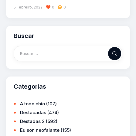
5 Febreiro, 2022
0
0
Buscar
Categorias
A todo chío
(107)
Destacadas
(474)
Destadas 2
(592)
Eu son neofalante
(155)