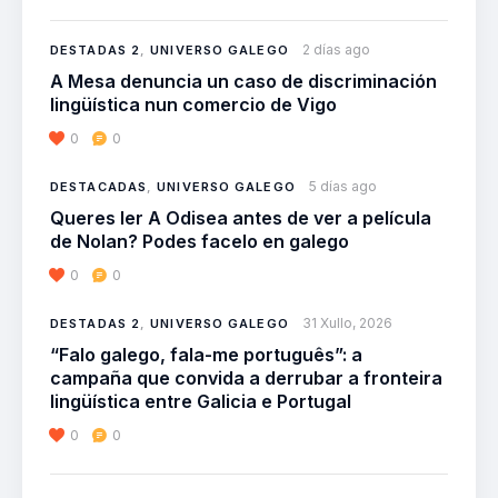
2 días ago
DESTADAS 2
,
UNIVERSO GALEGO
A Mesa denuncia un caso de discriminación
lingüística nun comercio de Vigo
0
0
5 días ago
DESTACADAS
,
UNIVERSO GALEGO
Queres ler A Odisea antes de ver a película
de Nolan? Podes facelo en galego
0
0
31 Xullo, 2026
DESTADAS 2
,
UNIVERSO GALEGO
“Falo galego, fala-me português”: a
campaña que convida a derrubar a fronteira
lingüística entre Galicia e Portugal
0
0