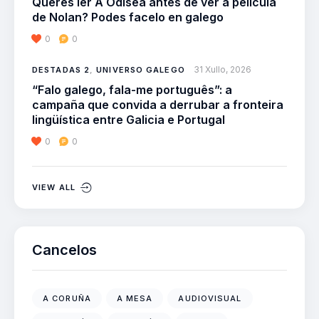
Queres ler A Odisea antes de ver a película
de Nolan? Podes facelo en galego
0
0
31 Xullo, 2026
DESTADAS 2
,
UNIVERSO GALEGO
“Falo galego, fala-me português”: a
campaña que convida a derrubar a fronteira
lingüística entre Galicia e Portugal
0
0
VIEW ALL
Cancelos
A CORUÑA
A MESA
AUDIOVISUAL