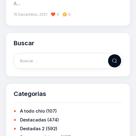
A…
15 Decembro, 2021
0
0
Buscar
Categorias
A todo chío
(107)
Destacadas
(474)
Destadas 2
(592)