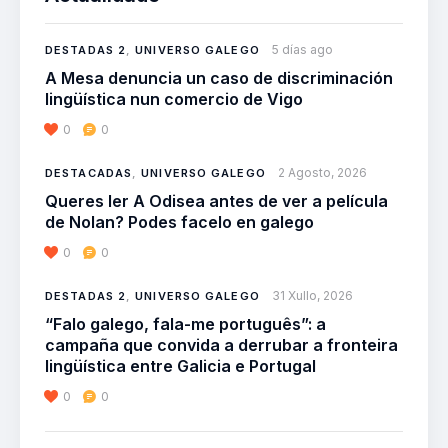
5 días ago
DESTADAS 2
,
UNIVERSO GALEGO
A Mesa denuncia un caso de discriminación
lingüística nun comercio de Vigo
0
0
2 Agosto, 2026
DESTACADAS
,
UNIVERSO GALEGO
Queres ler A Odisea antes de ver a película
de Nolan? Podes facelo en galego
0
0
31 Xullo, 2026
DESTADAS 2
,
UNIVERSO GALEGO
“Falo galego, fala-me português”: a
campaña que convida a derrubar a fronteira
lingüística entre Galicia e Portugal
0
0