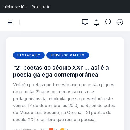
Iniciar sesión
Rexístrate
DESTADAS 2
UNIVERSO GALEGO
“21 poetas do século XXI”… así é a
poesía galega contemporánea
Vinteún poetas que fan este ano que está a piques
de rematar 21 anos ou menos son os e as
protagonistas da antoloxía que se presentará este
venres 17 de decembro, ás 20:0, no Salón de actos
do Museo Luís Seoane, na Coruña. ' 21 poetas do
século XXI' é un libro que reúne a poesía…
13 Decembro, 2021
0
0