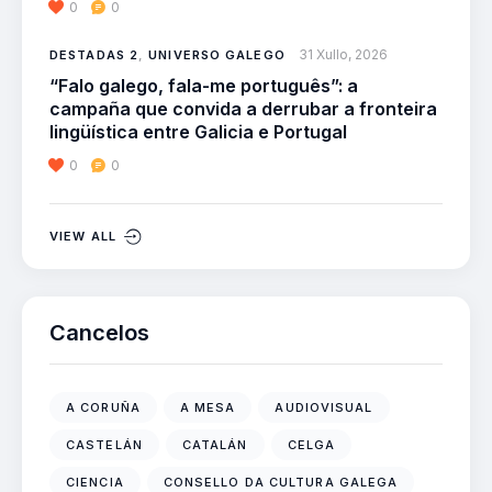
0
0
31 Xullo, 2026
DESTADAS 2
,
UNIVERSO GALEGO
“Falo galego, fala-me português”: a
campaña que convida a derrubar a fronteira
lingüística entre Galicia e Portugal
0
0
VIEW ALL
Cancelos
A CORUÑA
A MESA
AUDIOVISUAL
CASTELÁN
CATALÁN
CELGA
CIENCIA
CONSELLO DA CULTURA GALEGA