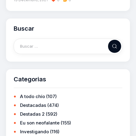
Buscar
Categorias
A todo chío
(107)
Destacadas
(474)
Destadas 2
(592)
Eu son neofalante
(155)
Investigando
(116)