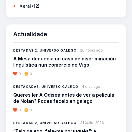
Xeral
(12)
Actualidade
20 horas ago
DESTADAS 2
,
UNIVERSO GALEGO
A Mesa denuncia un caso de discriminación
lingüística nun comercio de Vigo
0
0
4 días ago
DESTACADAS
,
UNIVERSO GALEGO
Queres ler A Odisea antes de ver a película
de Nolan? Podes facelo en galego
0
0
31 Xullo, 2026
DESTADAS 2
,
UNIVERSO GALEGO
“Falo galego, fala-me português”: a