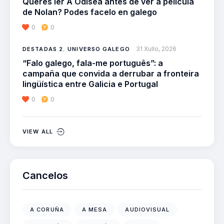
Queres ler A Odisea antes de ver a película
de Nolan? Podes facelo en galego
0
0
31 Xullo, 2026
DESTADAS 2
,
UNIVERSO GALEGO
“Falo galego, fala-me português”: a
campaña que convida a derrubar a fronteira
lingüística entre Galicia e Portugal
0
0
VIEW ALL
Cancelos
A CORUÑA
A MESA
AUDIOVISUAL