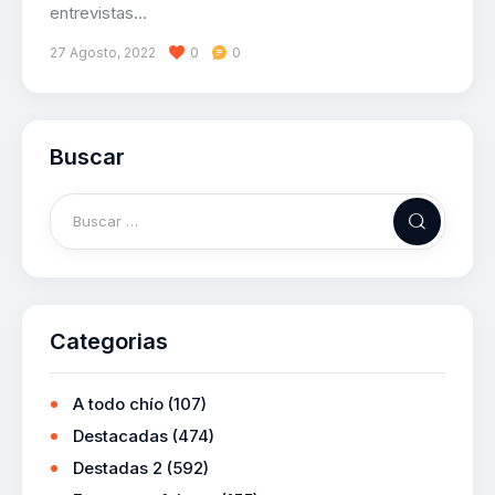
entrevistas…
27 Agosto, 2022
0
0
Buscar
Categorias
A todo chío
(107)
Destacadas
(474)
Destadas 2
(592)