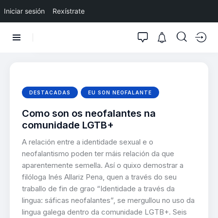
Iniciar sesión
Rexístrate
DESTACADAS
EU SON NEOFALANTE
Como son os neofalantes na
comunidade LGTB+
A relación entre a identidade sexual e o
neofalantismo poden ter máis relación da que
aparentemente semella. Así o quixo demostrar a
filóloga Inés Allariz Pena, quen a través do seu
traballo de fin de grao “Identidade a través da
lingua: sáficas neofalantes”, se mergullou no uso da
lingua galega dentro da comunidade LGTB+. Seis