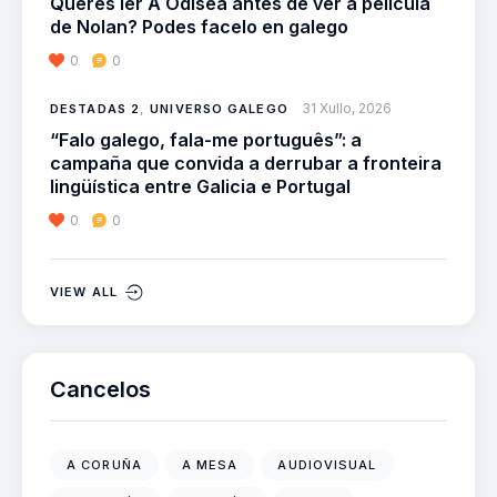
Queres ler A Odisea antes de ver a película
de Nolan? Podes facelo en galego
0
0
31 Xullo, 2026
DESTADAS 2
,
UNIVERSO GALEGO
“Falo galego, fala-me português”: a
campaña que convida a derrubar a fronteira
lingüística entre Galicia e Portugal
0
0
VIEW ALL
Cancelos
A CORUÑA
A MESA
AUDIOVISUAL