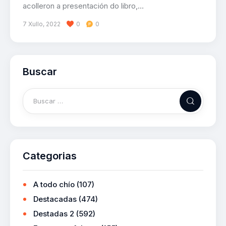
acolleron a presentación do libro,…
7 Xullo, 2022
0
0
Buscar
Categorias
A todo chío
(107)
Destacadas
(474)
Destadas 2
(592)