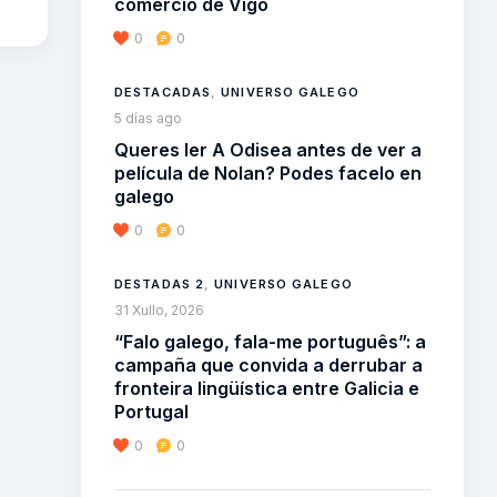
comercio de Vigo
0
0
DESTACADAS
,
UNIVERSO GALEGO
5 días ago
Queres ler A Odisea antes de ver a
película de Nolan? Podes facelo en
galego
0
0
DESTADAS 2
,
UNIVERSO GALEGO
31 Xullo, 2026
“Falo galego, fala-me português”: a
campaña que convida a derrubar a
fronteira lingüística entre Galicia e
Portugal
0
0