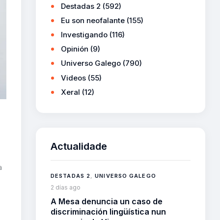
Destadas 2
(592)
Eu son neofalante
(155)
Investigando
(116)
Opinión
(9)
Universo Galego
(790)
Videos
(55)
Xeral
(12)
Actualidade
a
DESTADAS 2
,
UNIVERSO GALEGO
2 días ago
A Mesa denuncia un caso de
discriminación lingüística nun