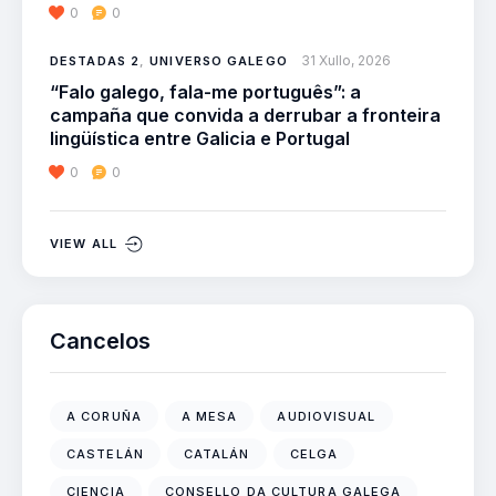
0
0
31 Xullo, 2026
DESTADAS 2
,
UNIVERSO GALEGO
“Falo galego, fala-me português”: a
campaña que convida a derrubar a fronteira
lingüística entre Galicia e Portugal
0
0
VIEW ALL
Cancelos
A CORUÑA
A MESA
AUDIOVISUAL
CASTELÁN
CATALÁN
CELGA
CIENCIA
CONSELLO DA CULTURA GALEGA