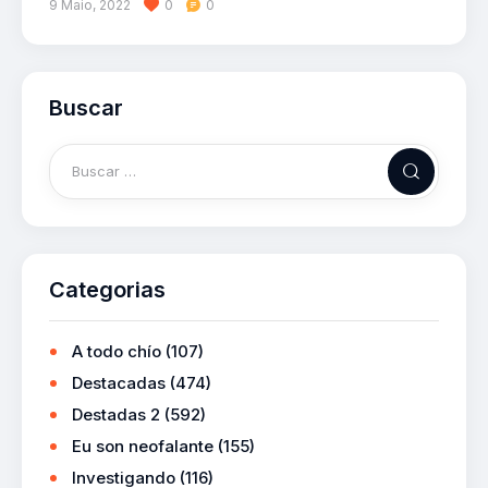
9 Maio, 2022
0
0
Buscar
Categorias
A todo chío
(107)
Destacadas
(474)
Destadas 2
(592)
Eu son neofalante
(155)
Investigando
(116)