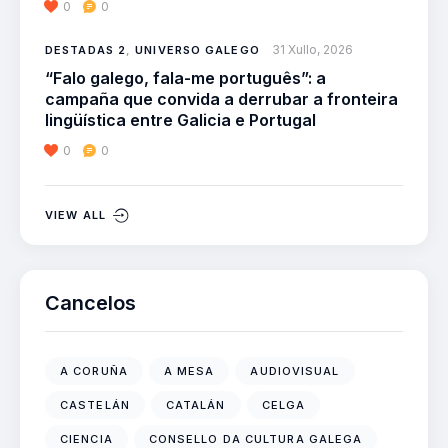
0
0
31 Xullo, 2026
DESTADAS 2
,
UNIVERSO GALEGO
“Falo galego, fala-me português”: a
campaña que convida a derrubar a fronteira
lingüística entre Galicia e Portugal
0
0
VIEW ALL
Cancelos
A CORUÑA
A MESA
AUDIOVISUAL
CASTELÁN
CATALÁN
CELGA
CIENCIA
CONSELLO DA CULTURA GALEGA