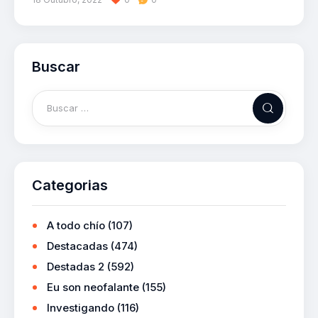
Buscar
Categorias
A todo chío
(107)
Destacadas
(474)
Destadas 2
(592)
Eu son neofalante
(155)
Investigando
(116)