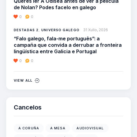
Queres ler A Odisea antes de ver a película
de Nolan? Podes facelo en galego
0
0
31 Xullo, 2026
DESTADAS 2
,
UNIVERSO GALEGO
“Falo galego, fala-me português”: a
campaña que convida a derrubar a fronteira
lingüística entre Galicia e Portugal
0
0
VIEW ALL
Cancelos
A CORUÑA
A MESA
AUDIOVISUAL