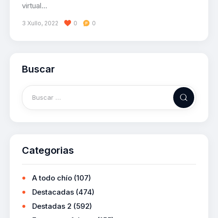
virtual…
3 Xullo, 2022
0
0
Buscar
Categorias
A todo chío
(107)
Destacadas
(474)
Destadas 2
(592)