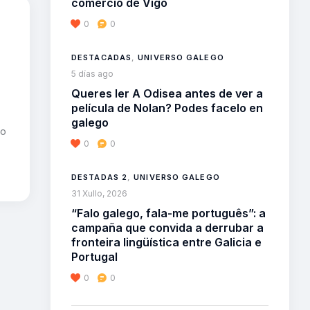
comercio de Vigo
0
0
DESTACADAS
,
UNIVERSO GALEGO
5 días ago
Queres ler A Odisea antes de ver a
película de Nolan? Podes facelo en
galego
mo
0
0
DESTADAS 2
,
UNIVERSO GALEGO
31 Xullo, 2026
“Falo galego, fala-me português”: a
campaña que convida a derrubar a
fronteira lingüística entre Galicia e
Portugal
0
0