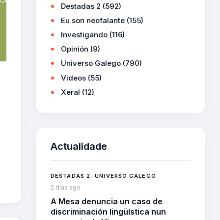
Destadas 2
(592)
Eu son neofalante
(155)
Investigando
(116)
Opinión
(9)
Universo Galego
(790)
Videos
(55)
Xeral
(12)
Actualidade
DESTADAS 2
,
UNIVERSO GALEGO
2 días ago
A Mesa denuncia un caso de
discriminación lingüística nun