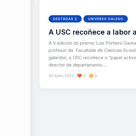
DESTADAS 2
UNIVERSO GALEGO
A USC recoñece a labor a
A V edición do premio Luis Porteiro Garea
profesor da Facultade de Ciencias Econ
galardón, a USC recoñece o “papel activ
director de departamento…
29 Xuño, 2022
0
0