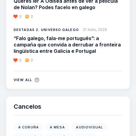
Queres ler A Odisea antes de ver a película
de Nolan? Podes facelo en galego
0
0
31 Xullo, 2026
DESTADAS 2
,
UNIVERSO GALEGO
“Falo galego, fala-me português”: a
campaña que convida a derrubar a fronteira
lingüística entre Galicia e Portugal
0
0
VIEW ALL
Cancelos
A CORUÑA
A MESA
AUDIOVISUAL