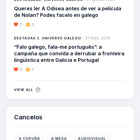
Queres ler A Odisea antes de ver a película
de Nolan? Podes facelo en galego
0
0
31 Xullo, 2026
DESTADAS 2
,
UNIVERSO GALEGO
“Falo galego, fala-me português”: a
campaña que convida a derrubar a fronteira
lingüística entre Galicia e Portugal
0
0
VIEW ALL
Cancelos
A CORUÑA
A MESA
AUDIOVISUAL