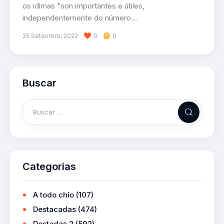
os idimas "son importantes e útiles,
independentemente do número…
25 Setembro, 2022
0
0
Buscar
Categorias
A todo chío
(107)
Destacadas
(474)
Destadas 2
(592)