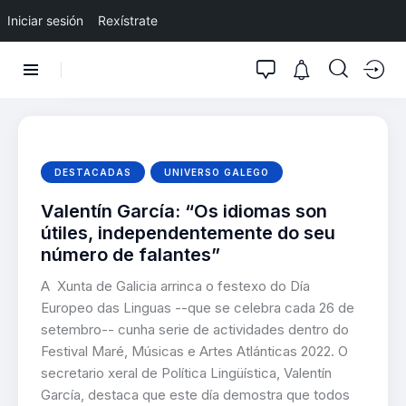
Iniciar sesión
Rexístrate
DESTACADAS
UNIVERSO GALEGO
Valentín García: “Os idiomas son
útiles, independentemente do seu
número de falantes”
A Xunta de Galicia arrinca o festexo do Día
Europeo das Linguas --que se celebra cada 26 de
setembro-- cunha serie de actividades dentro do
Festival Maré, Músicas e Artes Atlánticas 2022. O
secretario xeral de Política Lingüística, Valentín
García, destaca que este día demostra que todos