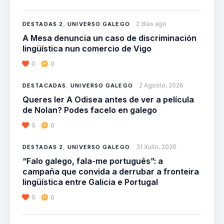
2 días ago
DESTADAS 2
,
UNIVERSO GALEGO
A Mesa denuncia un caso de discriminación
lingüística nun comercio de Vigo
0
0
2 Agosto, 2026
DESTACADAS
,
UNIVERSO GALEGO
Queres ler A Odisea antes de ver a película
de Nolan? Podes facelo en galego
0
0
31 Xullo, 2026
DESTADAS 2
,
UNIVERSO GALEGO
“Falo galego, fala-me português”: a
campaña que convida a derrubar a fronteira
lingüística entre Galicia e Portugal
0
0