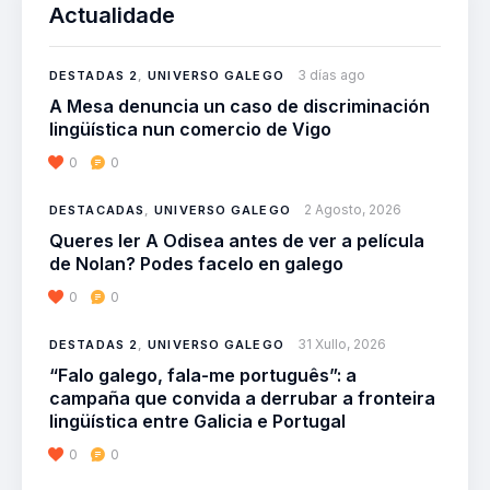
Actualidade
3 días ago
DESTADAS 2
,
UNIVERSO GALEGO
A Mesa denuncia un caso de discriminación
lingüística nun comercio de Vigo
0
0
2 Agosto, 2026
DESTACADAS
,
UNIVERSO GALEGO
Queres ler A Odisea antes de ver a película
de Nolan? Podes facelo en galego
0
0
31 Xullo, 2026
DESTADAS 2
,
UNIVERSO GALEGO
“Falo galego, fala-me português”: a
campaña que convida a derrubar a fronteira
lingüística entre Galicia e Portugal
0
0