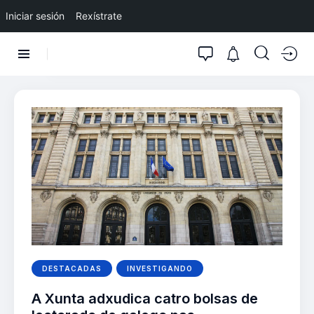
Iniciar sesión
Rexístrate
DESTACADAS
INVESTIGANDO
A Xunta adxudica catro bolsas de