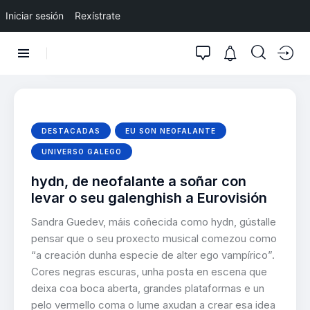
Iniciar sesión
Rexístrate
DESTACADAS
EU SON NEOFALANTE
UNIVERSO GALEGO
hydn, de neofalante a soñar con
levar o seu galenghish a Eurovisión
Sandra Guedev, máis coñecida como hydn, gústalle
pensar que o seu proxecto musical comezou como
“a creación dunha especie de alter ego vampírico”.
Cores negras escuras, unha posta en escena que
deixa coa boca aberta, grandes plataformas e un
pelo vermello coma o lume axudan a crear esa idea