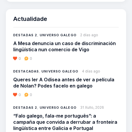
Actualidade
2 días ago
DESTADAS 2
,
UNIVERSO GALEGO
A Mesa denuncia un caso de discriminación
lingüística nun comercio de Vigo
0
0
4 días ago
DESTACADAS
,
UNIVERSO GALEGO
Queres ler A Odisea antes de ver a película
de Nolan? Podes facelo en galego
0
0
31 Xullo, 2026
DESTADAS 2
,
UNIVERSO GALEGO
“Falo galego, fala-me português”: a
campaña que convida a derrubar a fronteira
lingüística entre Galicia e Portugal