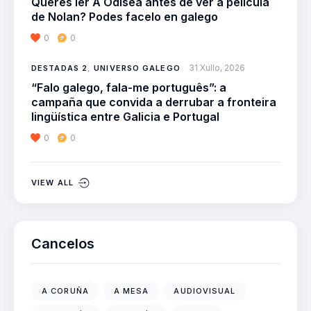
Queres ler A Odisea antes de ver a película
de Nolan? Podes facelo en galego
0
0
31 Xullo, 2026
DESTADAS 2
,
UNIVERSO GALEGO
“Falo galego, fala-me português”: a
campaña que convida a derrubar a fronteira
lingüística entre Galicia e Portugal
0
0
VIEW ALL
Cancelos
A CORUÑA
A MESA
AUDIOVISUAL