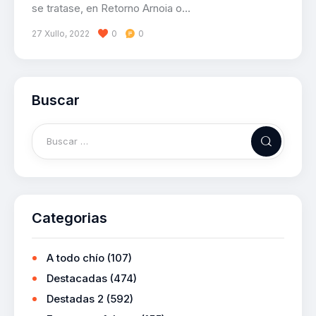
se tratase, en Retorno Arnoia o…
27 Xullo, 2022
0
0
Buscar
Categorias
A todo chío
(107)
Destacadas
(474)
Destadas 2
(592)