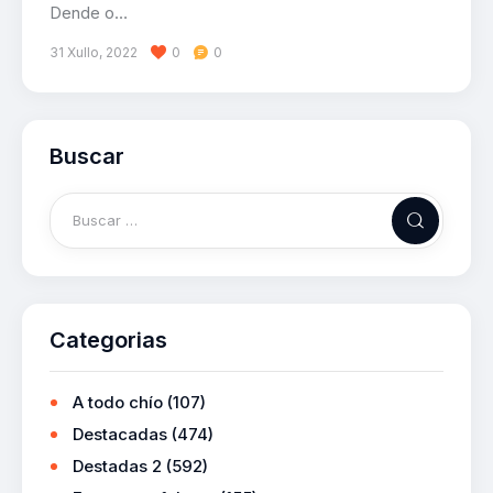
Dende o…
31 Xullo, 2022
0
0
Buscar
Categorias
A todo chío
(107)
Destacadas
(474)
Destadas 2
(592)