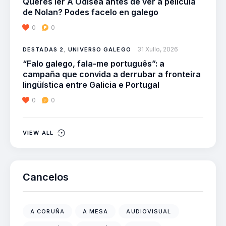
Queres ler A Odisea antes de ver a película
de Nolan? Podes facelo en galego
0
0
31 Xullo, 2026
DESTADAS 2
,
UNIVERSO GALEGO
“Falo galego, fala-me português”: a
campaña que convida a derrubar a fronteira
lingüística entre Galicia e Portugal
0
0
VIEW ALL
Cancelos
A CORUÑA
A MESA
AUDIOVISUAL