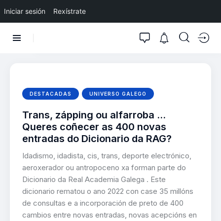
Iniciar sesión
Rexístrate
DESTACADAS
UNIVERSO GALEGO
Trans, zápping ou alfarroba …
Queres coñecer as 400 novas
entradas do Dicionario da RAG?
Idadismo, idadista, cis, trans, deporte electrónico,
aeroxerador ou antropoceno xa forman parte do
Dicionario da Real Academia Galega . Este
dicionario rematou o ano 2022 con case 35 millóns
de consultas e a incorporación de preto de 400
cambios entre novas entradas, novas acepcións en