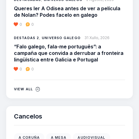
Queres ler A Odisea antes de ver a película
de Nolan? Podes facelo en galego
0
0
31 Xullo, 2026
DESTADAS 2
,
UNIVERSO GALEGO
“Falo galego, fala-me português”: a
campaña que convida a derrubar a fronteira
lingüística entre Galicia e Portugal
0
0
VIEW ALL
Cancelos
A CORUÑA
A MESA
AUDIOVISUAL