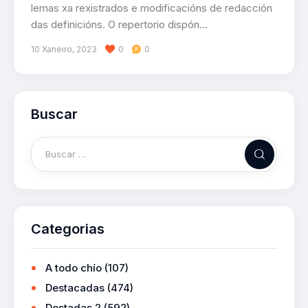
lemas xa rexistrados e modificacións de redacción
das definicións. O repertorio dispón…
10 Xaneiro, 2023
0
0
Buscar
Categorias
A todo chío
(107)
Destacadas
(474)
Destadas 2
(592)