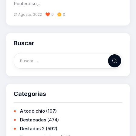
Ponteceso,…
21 Agosto, 2022
0
0
Buscar
Categorias
A todo chío
(107)
Destacadas
(474)
Destadas 2
(592)