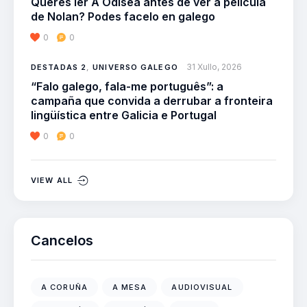
Queres ler A Odisea antes de ver a película
de Nolan? Podes facelo en galego
0
0
31 Xullo, 2026
DESTADAS 2
,
UNIVERSO GALEGO
“Falo galego, fala-me português”: a
campaña que convida a derrubar a fronteira
lingüística entre Galicia e Portugal
0
0
VIEW ALL
Cancelos
A CORUÑA
A MESA
AUDIOVISUAL