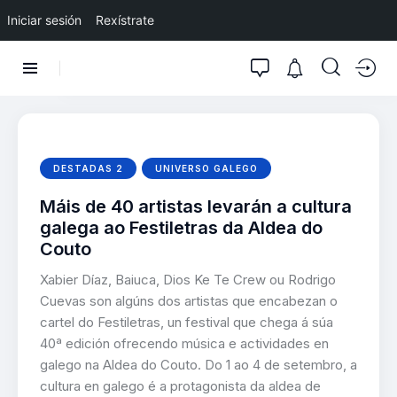
Iniciar sesión
Rexístrate
DESTADAS 2
UNIVERSO GALEGO
Máis de 40 artistas levarán a cultura
galega ao Festiletras da Aldea do
Couto
Xabier Díaz, Baiuca, Dios Ke Te Crew ou Rodrigo
Cuevas son algúns dos artistas que encabezan o
cartel do Festiletras, un festival que chega á súa
40ª edición ofrecendo música e actividades en
galego na Aldea do Couto. Do 1 ao 4 de setembro, a
cultura en galego é a protagonista da aldea de