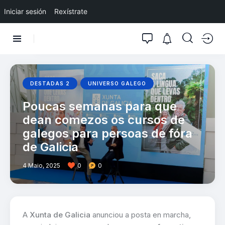
Iniciar sesión
Rexístrate
DESTADAS 2
UNIVERSO GALEGO
Poucas semanas para que
dean comezos os cursos de
galegos para persoas de fóra
de Galicia
4 Maio, 2025
0
0
A
Xunta de Galicia
anunciou a posta en marcha,