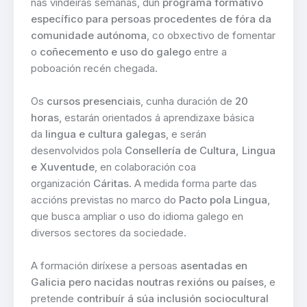
nas vindeiras semanas, dun
programa formativo
específico para persoas procedentes de fóra da
comunidade autónoma
, co obxectivo de fomentar
o
coñecemento e uso do galego
entre a
poboación recén chegada.
Os
cursos presenciais
, cunha duración de
20
horas
, estarán orientados á aprendizaxe básica
da
lingua e cultura galegas
, e serán
desenvolvidos pola
Consellería de Cultura, Lingua
e Xuventude
, en colaboración coa
organización
Cáritas
. A medida forma parte das
accións previstas no marco do
Pacto pola Lingua
,
que busca ampliar o uso do idioma galego en
diversos sectores da sociedade.
A formación diríxese a persoas
asentadas en
Galicia pero nacidas noutras rexións ou países
, e
pretende
contribuír á súa inclusión sociocultural