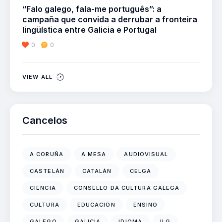
“Falo galego, fala-me português”: a
campaña que convida a derrubar a fronteira
lingüística entre Galicia e Portugal
0
0
VIEW ALL
Cancelos
A CORUÑA
A MESA
AUDIOVISUAL
CASTELÁN
CATALÁN
CELGA
CIENCIA
CONSELLO DA CULTURA GALEGA
CULTURA
EDUCACIÓN
ENSINO
GALEGO
GALICIA
IDIOMA
ILG