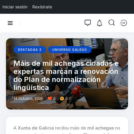
Iniciar sesión
Rexístrate
DESTADAS 2
UNIVERSO GALEGO
Máis de mil achegas cidadás e
expertas marcan a renovación
do Plan de normalización
lingüística
14 Outubro, 2025
0
0
A
Xunta de Galicia
recibiu máis de
mil achegas
no