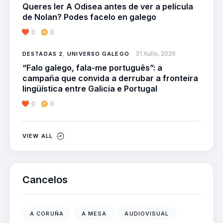
Queres ler A Odisea antes de ver a película
de Nolan? Podes facelo en galego
0
0
31 Xullo, 2026
DESTADAS 2
,
UNIVERSO GALEGO
“Falo galego, fala-me português”: a
campaña que convida a derrubar a fronteira
lingüística entre Galicia e Portugal
0
0
VIEW ALL
Cancelos
A CORUÑA
A MESA
AUDIOVISUAL