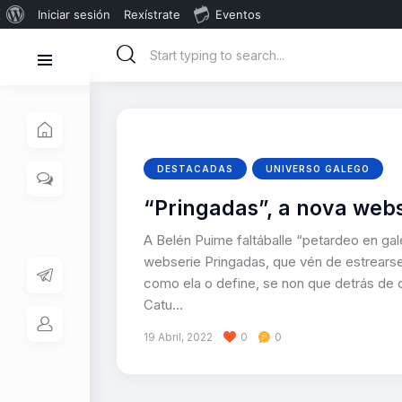
Iniciar sesión
Rexístrate
Eventos
DESTACADAS
UNIVERSO GALEGO
“Pringadas”, a nova webs
A Belén Puime faltáballe “petardeo en gal
webserie Pringadas, que vén de estrearse 
como ela o define, se non que detrás de 
Catu…
19 Abril, 2022
0
0