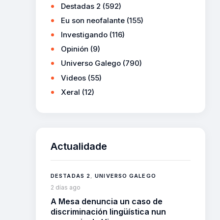
Destadas 2
(592)
Eu son neofalante
(155)
Investigando
(116)
Opinión
(9)
Universo Galego
(790)
Videos
(55)
Xeral
(12)
Actualidade
DESTADAS 2
,
UNIVERSO GALEGO
2 días ago
A Mesa denuncia un caso de
discriminación lingüística nun