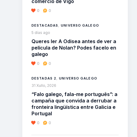
comercio de Vigo
0
0
DESTACADAS
,
UNIVERSO GALEGO
5 días ago
Queres ler A Odisea antes de ver a
película de Nolan? Podes facelo en
galego
0
0
DESTADAS 2
,
UNIVERSO GALEGO
31 Xullo, 2026
“Falo galego, fala-me português”: a
campaña que convida a derrubar a
fronteira lingüística entre Galicia e
Portugal
0
0