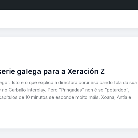
erie galega para a Xeración Z
ego”. Isto é o que explica a directora coruñesa cando fala da súa
no Carballo Interplay. Pero “Pringadas” non é so “petardeo”,
capítulos de 10 minutos se esconde moito máis. Xoana, Antía e