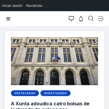
Iniciar sesión
Rexístrate
DESTACADAS
INVESTIGANDO
A Xunta adxudica catro bolsas de