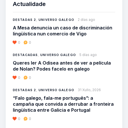
Actualidade
2 días ago
DESTADAS 2
,
UNIVERSO GALEGO
A Mesa denuncia un caso de discriminación
lingüística nun comercio de Vigo
0
0
5 días ago
DESTACADAS
,
UNIVERSO GALEGO
Queres ler A Odisea antes de ver a película
de Nolan? Podes facelo en galego
0
0
31 Xullo, 2026
DESTADAS 2
,
UNIVERSO GALEGO
“Falo galego, fala-me português”: a
campaña que convida a derrubar a fronteira
lingüística entre Galicia e Portugal
0
0