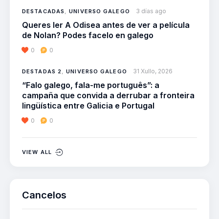
3 días ago
DESTACADAS
,
UNIVERSO GALEGO
Queres ler A Odisea antes de ver a película
de Nolan? Podes facelo en galego
0
0
31 Xullo, 2026
DESTADAS 2
,
UNIVERSO GALEGO
“Falo galego, fala-me português”: a
campaña que convida a derrubar a fronteira
lingüística entre Galicia e Portugal
0
0
VIEW ALL
Cancelos