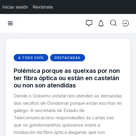
Iniciar sesión
Rexístrate
A TODO CHÍO
DESTACADAS
Polémica porque as queixas por non
ter fibra óptica ou están en castelán
ou non son atendidas
Dende o Goberno estatal non atenden as demandas
dos veciños de Gondomar porque están escritas en
galego. A secretaría de Estado de
Telecomunicacións respondeulles ás cartas nas
que os gondomareños quéixanse sobre a
instalación da fibra óptica alegando que non